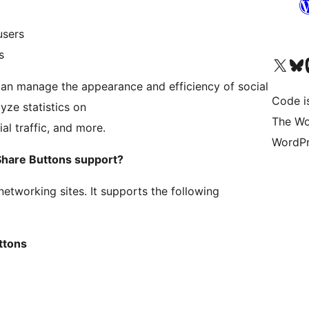
users
s
Visit our X (formerly 
Visit ou
Vi
can manage the appearance and efficiency of social
Code i
lyze statistics on
The Wo
ial traffic, and more.
WordPr
Share Buttons support?
etworking sites. It supports the following
ttons