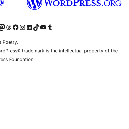
Twitter) account
r Bluesky account
sit our Mastodon account
Visit our Threads account
Visit our Facebook page
Visit our Instagram account
Visit our LinkedIn account
Visit our TikTok account
Visit our YouTube channel
Visit our Tumblr account
s Poetry.
rdPress® trademark is the intellectual property of the
ess Foundation.