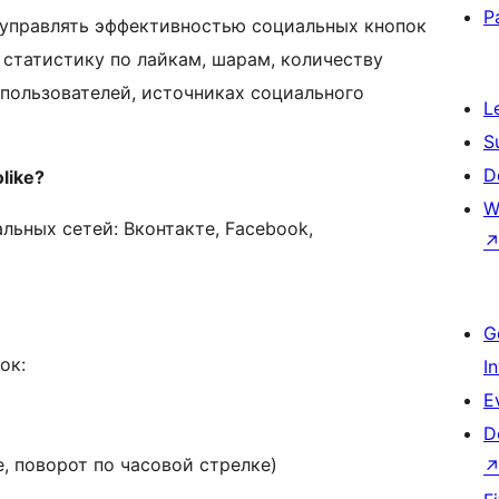
P
о управлять эффективностью социальных кнопок
ь статистику по лайкам, шарам, количеству
 пользователей, источниках социального
L
S
D
like?
W
льных сетей: Вконтакте, Facebook,
G
ок:
I
E
D
, поворот по часовой стрелке)