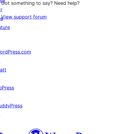
ive
Got something to say? Need help?
or
View support forum
he
uture
ordPress.com
↗
att
↗
bPress
↗
uddyPress
↗