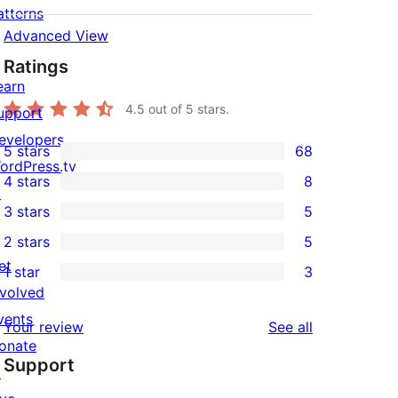
atterns
Advanced View
Ratings
earn
4.5
out of 5 stars.
upport
evelopers
5 stars
68
68
ordPress.tv
4 stars
8
5-
↗
8
3 stars
5
star
4-
5
2 stars
5
reviews
star
3-
5
et
1 star
3
reviews
star
2-
3
nvolved
reviews
star
1-
vents
reviews
Your review
See all
reviews
star
onate
Support
reviews
↗