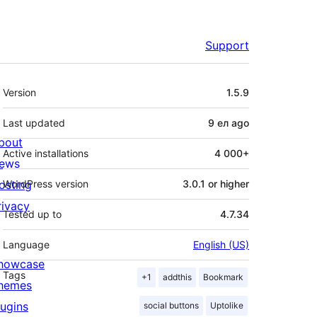
Support
Meta
Version
1.5.9
Last updated
9 ел
ago
bout
Active installations
4 000+
ews
osting
WordPress version
3.0.1 or higher
rivacy
Tested up to
4.7.34
Language
English (US)
howcase
Tags
+1
addthis
Bookmark
hemes
lugins
social buttons
Uptolike