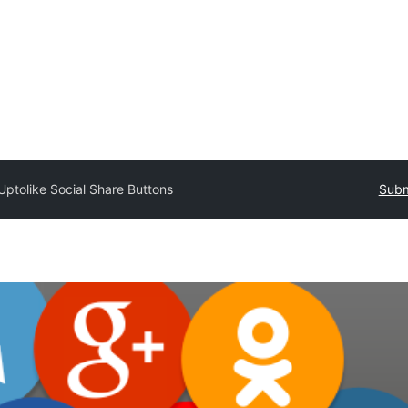
Uptolike Social Share Buttons
Subm