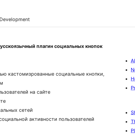
Development
й русскоязычный плагин социальных кнопок
A
N
тью кастомизрованные социальные кнопки,
H
ям
P
ьзователей на сайте
йте
иальных сетей
S
 социальной активности пользователей
T
P