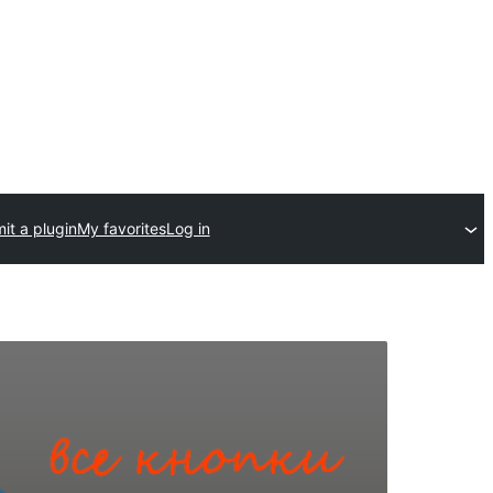
it a plugin
My favorites
Log in