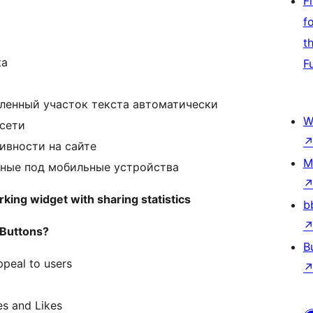
F
f
t
ка
F
еленный участок текста автоматически
W
 сети
ивности на сайте
M
нные под мобильные устройства
king widget with sharing statistics
b
 Buttons?
B
ppeal to users
es and Likes