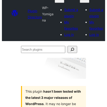
WP-
Submit a
Submit a
Plugin
Yomiga
plugin
plugin
Directory
na
My
My
favorites
favorites
Log in
Log in
Search
plugins
This plugin
hasn’t been tested with
the latest 3 major releases of
WordPress
. It may no longer be