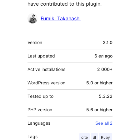
have contributed to this plugin.
Contributors
Fumiki Takahashi
Meta
Version
2.1.0
Last updated
6 ел
ago
Active installations
2 000+
WordPress version
5.0 or higher
Tested up to
5.3.22
PHP version
5.6 or higher
Languages
See all 2
Tags
cite
dl
Ruby