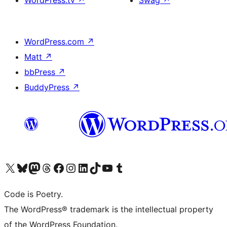
WordPress.tv
↗
Swag
↗
WordPress.com
↗
Matt
↗
bbPress
↗
BuddyPress
↗
Visit our X (formerly Twitter) account
Visit our Bluesky account
Visit our Mastodon account
Visit our Threads account
Visit our Facebook page
Visit our Instagram account
Visit our LinkedIn account
Visit our TikTok account
Visit our YouTube channel
Visit our Tumblr account
Code is Poetry.
The WordPress® trademark is the intellectual property
of the WordPress Foundation.