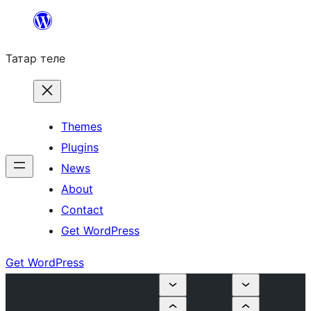
Skip
to
Татар теле
content
Themes
Plugins
News
About
Contact
Get WordPress
Get WordPress