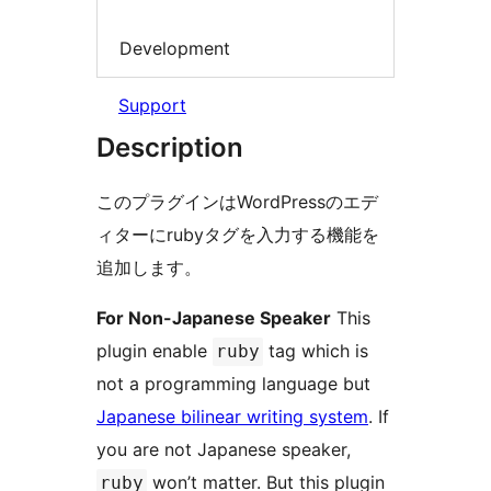
Development
Support
Description
このプラグインはWordPressのエデ
ィターにrubyタグを入力する機能を
追加します。
For Non-Japanese Speaker
This
plugin enable
tag which is
ruby
not a programming language but
Japanese bilinear writing system
. If
you are not Japanese speaker,
won’t matter. But this plugin
ruby