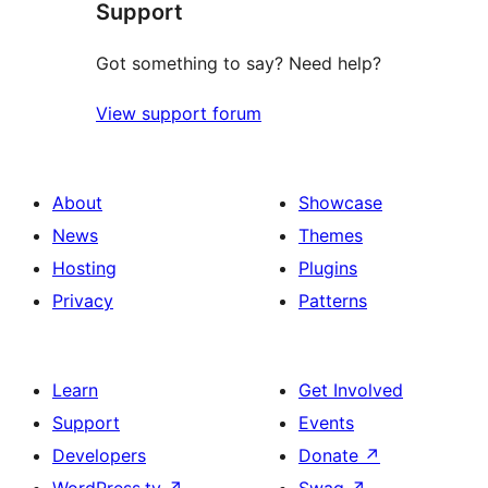
Support
reviews
Got something to say? Need help?
View support forum
About
Showcase
News
Themes
Hosting
Plugins
Privacy
Patterns
Learn
Get Involved
Support
Events
Developers
Donate
↗