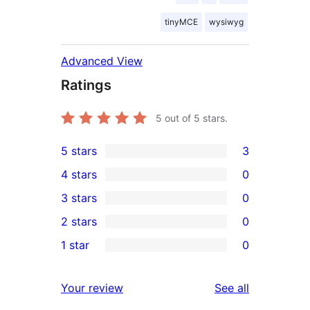
tinyMCE
wysiwyg
Advanced View
Ratings
5
out of 5 stars.
5 stars
3
3
4 stars
0
5-
0
3 stars
0
star
4-
0
2 stars
0
reviews
star
3-
0
1 star
0
reviews
star
2-
0
reviews
star
1-
reviews
Your review
See all
reviews
star